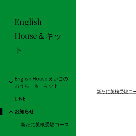
Sk
English
House＆キッ
ト
English House えいごの
おうち ＆ キット
新たに英検受験コ
LINE
お知らせ
新たに英検受験コース