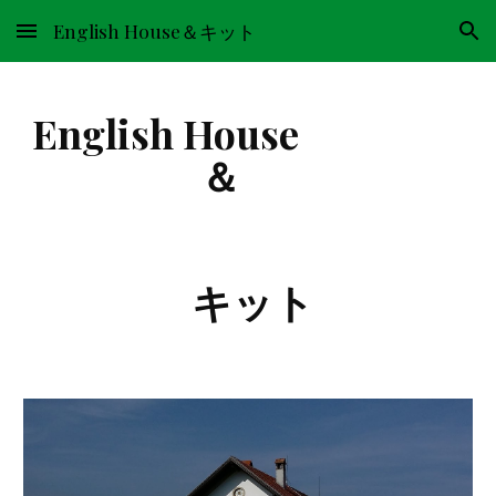
English House＆キット
Skip to main content
Skip to navigation
English House
＆
キット